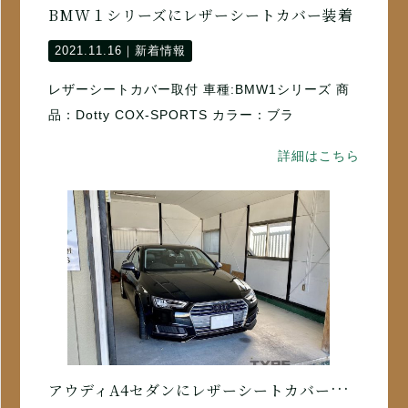
BMW１シリーズにレザーシートカバー装着
2021.11.16｜
新着情報
レザーシートカバー取付 車種:BMW1シリーズ 商
品：Dotty COX-SPORTS カラー：ブラ
詳細はこちら
ア
ウディA4セダンにレザーシートカバー取付け